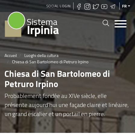
Aller
SOCIAL LOGIN
FR
au
Sistema
contenu
Irpinia
principal
Accueil
Luoghi della cultura
Chiesa di San Bartolomeo di Petruro Irpino
Chiesa di San Bartolomeo di
Petruro Irpino
Probablement fondée au XIVe siècle, elle
présente aujourd'hui une façade claire et linéaire,
un grand escalier et un portail en pierre.