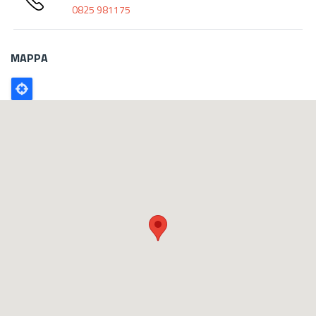
0825 981175
MAPPA
Poligono
GEO