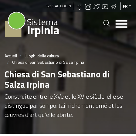
Aller
SOCIAL LOGIN
FR
au
Sistema
contenu
Irpinia
principal
Accueil
Luoghi della cultura
Chiesa di San Sebastiano di Salza Irpina
Chiesa di San Sebastiano di
Salza Irpina
Construite entre le XVe et le XVIe siècle, elle se
distingue par son portail richement orné et les
œuvres d'art qu'elle abrite.