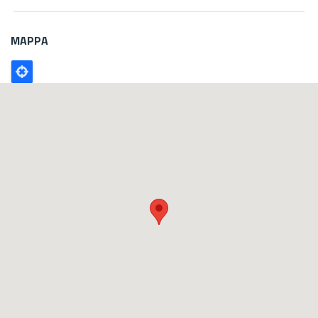
MAPPA
Poligono
GEO