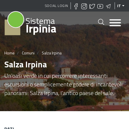
Salta
SOCIAL LOGIN
IT
al
Sistema
contenuto
Irpinia
principale
Home
Comuni
Salza Irpina
Salza Irpina
Un'oasi verde in cui percorrere interessanti
escursioni o semplicemente godere di incantevoli
panorami: Salza Irpina, l'antico paese del sale.
DATI