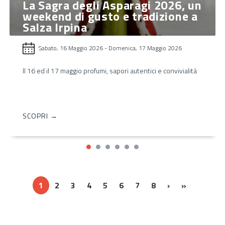
La Sagra degli Asparagi 2026, un
weekend di gusto e tradizione a
Salza Irpina
Sabato, 16 Maggio 2026
-
Domenica, 17 Maggio 2026
Il 16 ed il 17 maggio profumi, sapori autentici e convivialità
SCOPRI →
Next ›
Last »
1
2
3
4
5
6
7
8
›
»