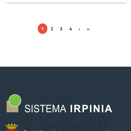
››
Ultima »
1
2
3
4
›
»