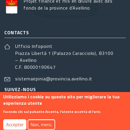
Projet financé et mis en œuvre avec des
fonds de la province d'Avellino
CONTACTS
Ufficio Infopoint
Piazza Libertá 1 (Palazzo Caracciolo), 83100
– Avellino
C.F. 80000190647
sistemairpinia@provincia.avellino.it
SUIVEZ-NOUS
Utilizziamo i cookie su questo sito per migliorare la tua
esperienza utente
Facendo clic sul pulsante Accetta, l'utente accetta di farlo.
Footer menu
Accepter
Non, merci.
Contact
Info
Privacy