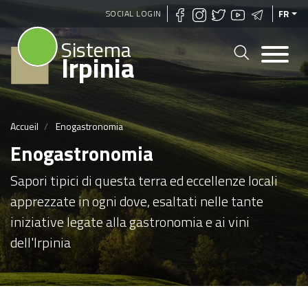
Aller
SOCIAL LOGIN
FR
au
Sistema
contenu
Irpinia
principal
Accueil
Enogastronomia
Enogastronomia
Sapori tipici di questa terra ed eccellenze locali
apprezzate in ogni dove, esaltati nelle tante
iniziative legate alla gastronomia e ai vini
dell'Irpinia