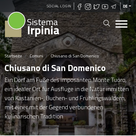
Direkt
SOCIAL LOGIN
DE
zum
Sistema
Inhalt
Irpinia
Startseite
Comuni
Chiusano di San Domenico
Chiusano di San Domenico
Ein Dorf am Fuße des imposanten Monte Tuoro,
ein idealer Ort für Ausflüge in die Natur inmitten
von Kastanien-, Buchen- und Frühlingswäldern,
mit einer mit der Gegend verbundenen
kulinarischen Tradition