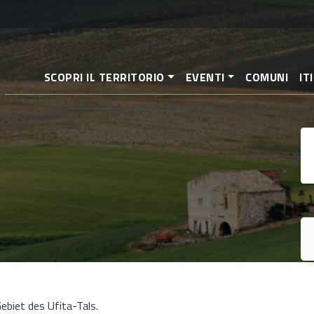
Direkt
zum
Inhalt
SCOPRI IL TERRITORIO
EVENTI
COMUNI
IT
ebiet des Ufita-Tals.