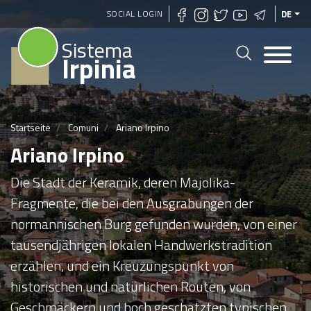
Direkt
SOCIAL LOGIN
DE
zum
Sistema
Inhalt
Irpinia
Startseite
Comuni
Ariano Irpino
Ariano Irpino
Die Stadt der Keramik, deren Majolika-
Fragmente, die bei den Ausgrabungen der
normannischen Burg gefunden wurden, von einer
tausendjährigen lokalen Handwerkstradition
erzählen, und ein Kreuzungspunkt von
historischen und natürlichen Routen, von
Geschmäckern und hoch geschätzten typischen