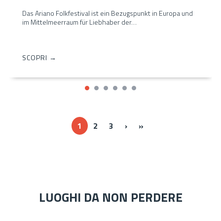
Das Ariano Folkfestival ist ein Bezugspunkt in Europa und
im Mittelmeerraum für Liebhaber der…
SCOPRI →
Next ›
Last »
1
2
3
›
»
LUOGHI DA NON PERDERE