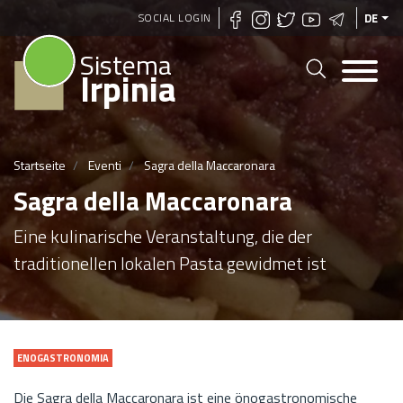
Direkt
SOCIAL LOGIN
DE
zum
Sistema
Inhalt
Irpinia
Startseite
Eventi
Sagra della Maccaronara
Sagra della Maccaronara
Eine kulinarische Veranstaltung, die der
traditionellen lokalen Pasta gewidmet ist
ENOGASTRONOMIA
Die Sagra della Maccaronara ist eine önogastronomische