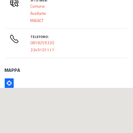
SITO WEB:
Comune
Avellarte
MiBACT
TELEFONO:
0818259320
3349101117
MAPPA
Poligono
GEO