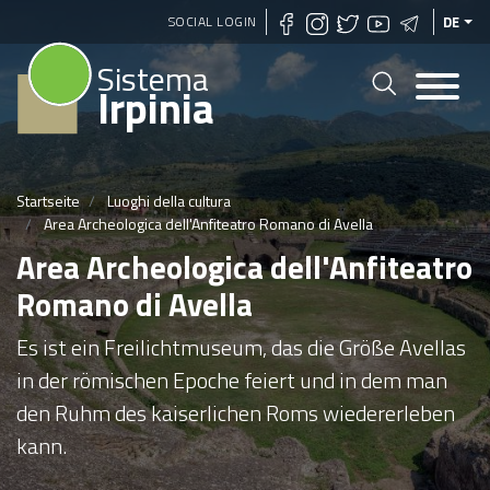
Direkt
SOCIAL LOGIN
DE
zum
Sistema
Inhalt
Irpinia
Startseite
Luoghi della cultura
Area Archeologica dell'Anfiteatro Romano di Avella
Area Archeologica dell'Anfiteatro
Romano di Avella
Es ist ein Freilichtmuseum, das die Größe Avellas
in der römischen Epoche feiert und in dem man
den Ruhm des kaiserlichen Roms wiedererleben
kann.