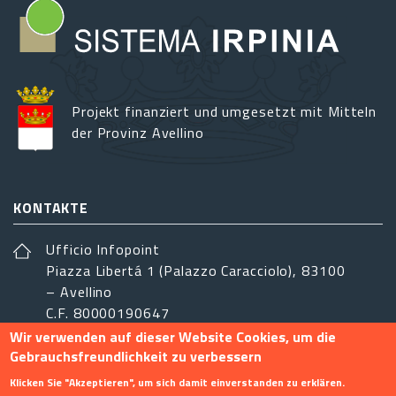
Projekt finanziert und umgesetzt mit Mitteln
der Provinz Avellino
KONTAKTE
Ufficio Infopoint
Piazza Libertá 1 (Palazzo Caracciolo), 83100
– Avellino
C.F. 80000190647
Wir verwenden auf dieser Website Cookies, um die
sistemairpinia@provincia.avellino.it
Gebrauchsfreundlichkeit zu verbessern
FOLGEN SIE UNS
Klicken Sie "Akzeptieren", um sich damit einverstanden zu erklären.