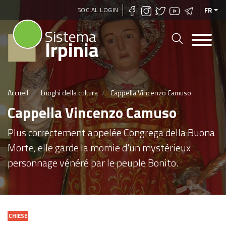
Aller
SOCIAL LOGIN
FR
au
Sistema
contenu
Irpinia
principal
Accueil
Luoghi della cultura
Cappella Vincenzo Camuso
Cappella Vincenzo Camuso
Plus correctement appelée Congrega della Buona
Morte, elle garde la momie d'un mystérieux
personnage vénéré par le peuple Bonito.
CHIESE