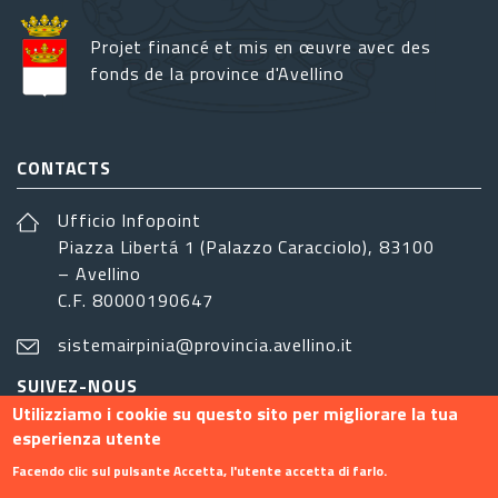
Projet financé et mis en œuvre avec des
fonds de la province d'Avellino
CONTACTS
Ufficio Infopoint
Piazza Libertá 1 (Palazzo Caracciolo), 83100
– Avellino
C.F. 80000190647
sistemairpinia@provincia.avellino.it
SUIVEZ-NOUS
Utilizziamo i cookie su questo sito per migliorare la tua
esperienza utente
Facendo clic sul pulsante Accetta, l'utente accetta di farlo.