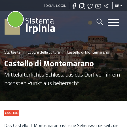
Direkt
SOCIAL LOGIN
DE
zum
Sistema
Inhalt
Irpinia
Startseite
Luoghi della cultura
Castello di Montemarano
Castello di Montemarano
Mittelalterliches Schloss, das das Dorf von ihrem
höchsten Punkt aus beherrscht
CASTELLI
Das Castello di Montemarano ist eine Sehenswürdigkeit, die