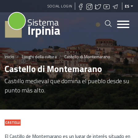
Pasar
SOCIAL LOGIN
ES
al
Sistema
contenido
Irpinia
principal
Inicio
Luoghi della cultura
Castello di Montemarano
Castello di Montemarano
Castillo medieval que domina el pueblo desde su
punto más alto.
CASTELLI
El Castillo de Montemarano es un lugar de interés situado en