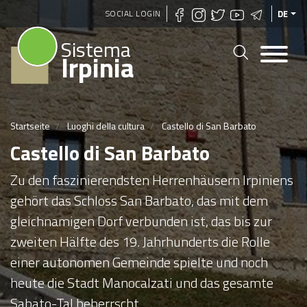
Direkt
SOCIAL LOGIN
DE
zum
Sistema
Inhalt
Irpinia
Startseite
Luoghi della cultura
Castello di San Barbato
Castello di San Barbato
Zu den faszinierendsten Herrenhäusern Irpiniens
gehört das Schloss San Barbato, das mit dem
gleichnamigen Dorf verbunden ist, das bis zur
zweiten Hälfte des 19. Jahrhunderts die Rolle
einer autonomen Gemeinde spielte und noch
heute die Stadt Manocalzati und das gesamte
Sabato-Tal beherrscht.