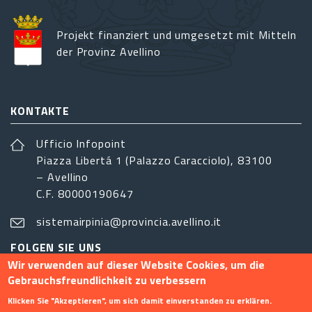
Projekt finanziert und umgesetzt mit Mitteln
der Provinz Avellino
KONTAKTE
Ufficio Infopoint
Piazza Libertá 1 (Palazzo Caracciolo), 83100
– Avellino
C.F. 80000190647
sistemairpinia@provincia.avellino.it
FOLGEN SIE UNS
Wir verwenden auf dieser Website Cookies, um die
Gebrauchsfreundlichkeit zu verbessern
Klicken Sie "Akzeptieren", um sich damit einverstanden zu erklären.