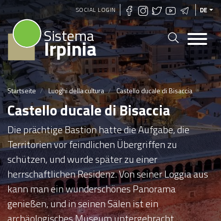
Direkt
SOCIAL LOGIN
DE
zum
Sistema
Inhalt
Irpinia
Startseite
Luoghi della cultura
Castello ducale di Bisaccia
Castello ducale di Bisaccia
Die prächtige Bastion hatte die Aufgabe, die
Territorien vor feindlichen Übergriffen zu
schützen, und wurde später zu einer
herrschaftlichen Residenz. Von seiner Loggia aus
kann man ein wunderschönes Panorama
genießen, und in seinen Sälen ist ein
archäologisches Museum untergebracht.