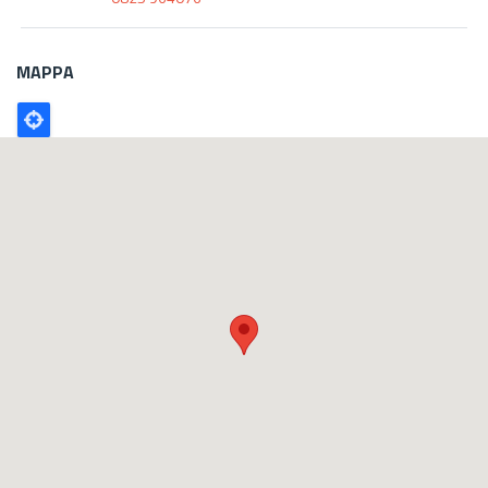
MAPPA
Poligono
GEO