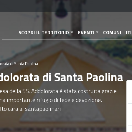
Salta
al
contenuto
principale
SCOPRI IL TERRITORIO
EVENTI
COMUNI
IT
orata di Santa Paolina
dolorata di Santa Paolina
iesa della SS. Addolorata è stata costruita grazie
ma importante rifugio di fede e devozione,
to cara ai santapaolinari