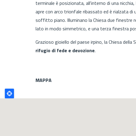
terminale è posizionata, all'interno di una nicchia,
apre con arco trionfale ribassato ed è rialzata di u
soffitto piano. Illuminano la Chiesa due finestre 
lato in modo simmetrico, e una terza finestra po
Grazioso gioiello del paese irpino, la Chiesa del
rifugio di fede e devozione
.
MAPPA
Poligono
GEO