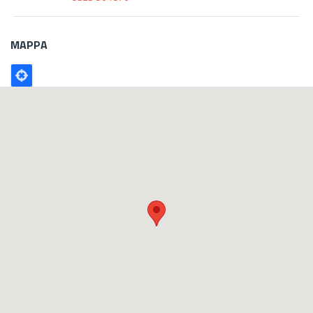
MAPPA
Poligono
GEO