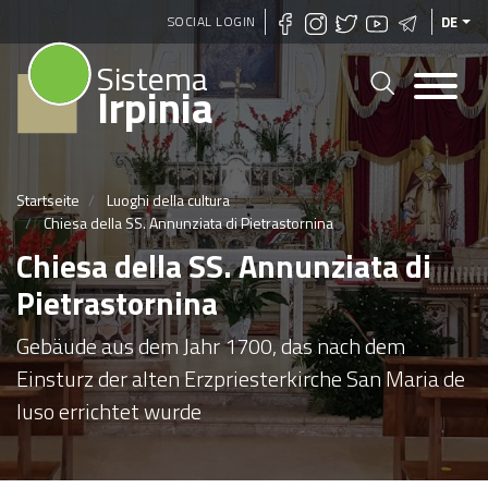
Direkt
SOCIAL LOGIN
DE
zum
Sistema
Inhalt
Irpinia
Startseite
Luoghi della cultura
Chiesa della SS. Annunziata di Pietrastornina
Chiesa della SS. Annunziata di
Pietrastornina
Gebäude aus dem Jahr 1700, das nach dem
Einsturz der alten Erzpriesterkirche San Maria de
Iuso errichtet wurde