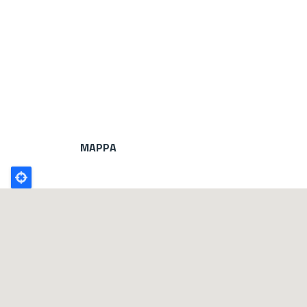
MAPPA
Poligono
GEO