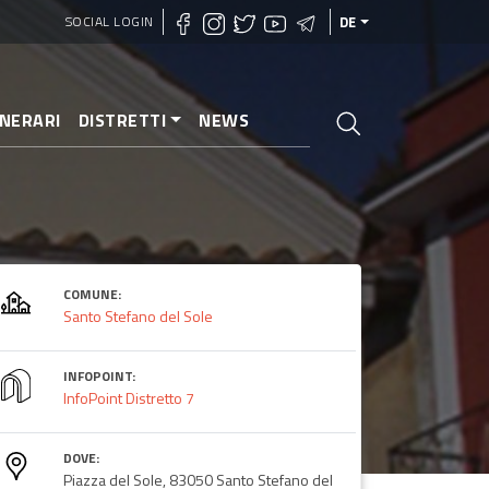
SOCIAL LOGIN
DE
INERARI
DISTRETTI
NEWS
Sole
COMUNE:
Santo Stefano del Sole
INFOPOINT:
InfoPoint Distretto 7
DOVE:
Piazza del Sole, 83050 Santo Stefano del