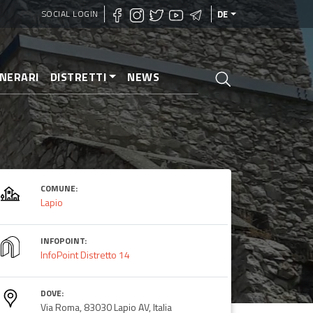
SOCIAL LOGIN
DE
INERARI
DISTRETTI
NEWS
COMUNE:
Lapio
INFOPOINT:
InfoPoint Distretto 14
DOVE:
Via Roma, 83030 Lapio AV, Italia