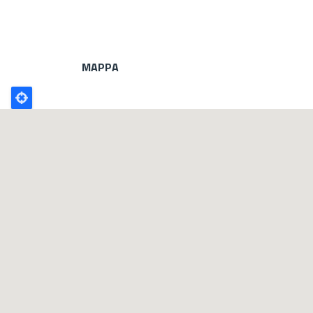
MAPPA
Poligono
GEO