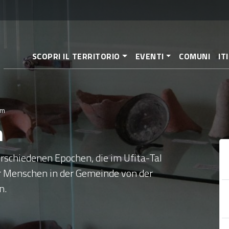
Direkt
zum
Inhalt
SCOPRI IL TERRITORIO
EVENTI
COMUNI
IT
um
m
rschiedenen Epochen, die im Ufita-Tal
r Menschen in der Gemeinde von der
n.