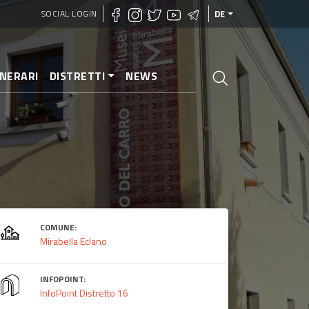
SOCIAL LOGIN
DE
INERARI
DISTRETTI
NEWS
COMUNE:
Mirabella Eclano
INFOPOINT:
InfoPoint Distretto 16