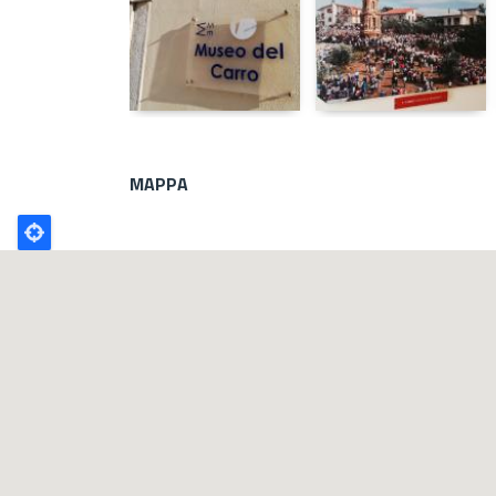
MAPPA
Poligono
GEO