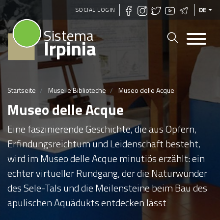
Direkt
SOCIAL LOGIN
DE
zum
Sistema
Inhalt
Irpinia
Startseite
Musei e Biblioteche
Museo delle Acque
Museo delle Acque
Eine faszinierende Geschichte, die aus Opfern,
Erfindungsreichtum und Leidenschaft besteht,
wird im Museo delle Acque minutiös erzählt: ein
echter virtueller Rundgang, der die Naturwunder
des Sele-Tals und die Meilensteine beim Bau des
apulischen Aquädukts entdecken lässt