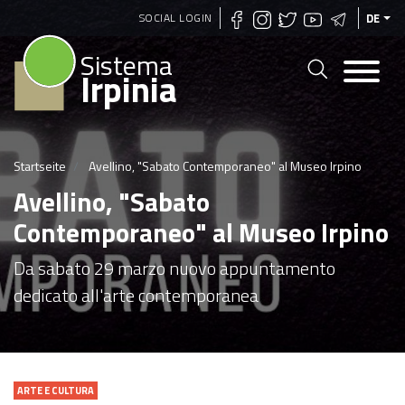
Direkt
SOCIAL LOGIN
DE
zum
Sistema
Inhalt
Irpinia
Startseite
Avellino, "Sabato Contemporaneo" al Museo Irpino
Avellino, "Sabato
Contemporaneo" al Museo Irpino
Da sabato 29 marzo nuovo appuntamento
dedicato all'arte contemporanea
ARTE E CULTURA