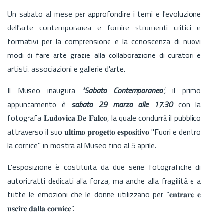
Un sabato al mese per approfondire i temi e l'evoluzione
dell'arte contemporanea e fornire strumenti critici e
formativi per la comprensione e la conoscenza di nuovi
modi di fare arte grazie alla collaborazione di curatori e
artisti, associazioni e gallerie d'arte.
Il Museo inaugura
"Sabato Contemporaneo",
il primo
appuntamento è
sabato 29 marzo alle 17.30
con la
fotografa 𝐋𝐮𝐝𝐨𝐯𝐢𝐜𝐚 𝐃𝐞 𝐅𝐚𝐥𝐜𝐨, la quale condurrà il pubblico
attraverso il suo 𝐮𝐥𝐭𝐢𝐦𝐨 𝐩𝐫𝐨𝐠𝐞𝐭𝐭𝐨 𝐞𝐬𝐩𝐨𝐬𝐢𝐭𝐢𝐯𝐨 "Fuori e dentro
la cornice" in mostra al Museo fino al 5 aprile.
L'esposizione è costituita da due serie fotografiche di
autoritratti dedicati alla forza, ma anche alla fragilità e a
tutte le emozioni che le donne utilizzano per “𝐞𝐧𝐭𝐫𝐚𝐫𝐞 𝐞
𝐮𝐬𝐜𝐢𝐫𝐞 𝐝𝐚𝐥𝐥𝐚 𝐜𝐨𝐫𝐧𝐢𝐜𝐞”.