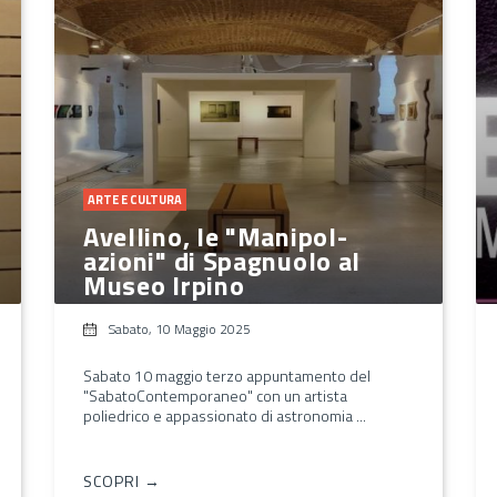
ARTE E CULTURA
Avellino, le "Manipol-
azioni" di Spagnuolo al
Museo Irpino
Sabato, 10 Maggio 2025
Sabato 10 maggio terzo appuntamento del
"SabatoContemporaneo" con un artista
poliedrico e appassionato di astronomia ...
SCOPRI →