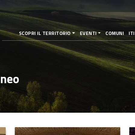
Salta
al
contenuto
principale
SCOPRI IL TERRITORIO
EVENTI
COMUNI
IT
aneo