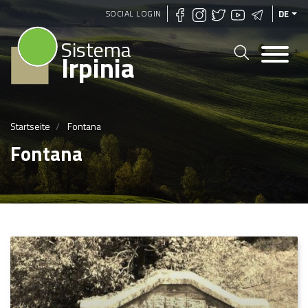
Direkt
SOCIAL LOGIN
DE
zum
Sistema
Inhalt
Irpinia
Startseite
Fontana
Fontana