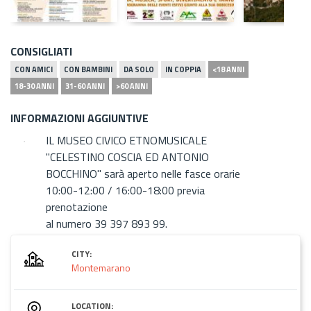
CONSIGLIATI
CON AMICI
CON BAMBINI
DA SOLO
IN COPPIA
<18 ANNI
18-30 ANNI
31-60 ANNI
>60 ANNI
INFORMAZIONI AGGIUNTIVE
IL MUSEO CIVICO ETNOMUSICALE
"CELESTINO COSCIA ED ANTONIO
BOCCHINO" sarà aperto nelle fasce orarie
10:00-12:00 / 16:00-18:00 previa
prenotazione
al numero 39 397 893 99.
CITY:
Montemarano
LOCATION: