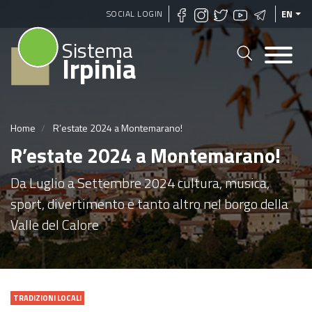
Skip
SOCIAL LOGIN
EN
to
Sistema
main
Irpinia
content
Home
R’estate 2024 a Montemarano!
R’estate 2024 a Montemarano!
Da Luglio a Settembre 2024 cultura, musica,
sport, divertimento e tanto altro nel borgo della
Valle del Calore
TRADIZIONI LOCALI