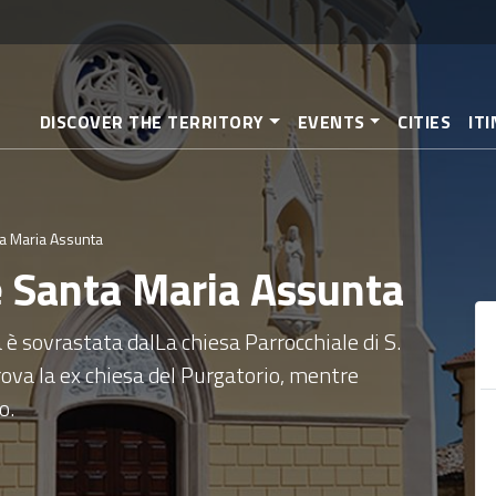
Skip
to
main
content
DISCOVER THE TERRITORY
EVENTS
CITIES
IT
a Maria Assunta
e Santa Maria Assunta
 è sovrastata dalLa chiesa Parrocchiale di S.
trova la ex chiesa del Purgatorio, mentre
o.