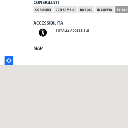
CONSIGLIATI
CON AMICI
CON BAMBINI
DA SOLO
IN COPPIA
18-30 A
ACCESSIBILITA
TOTALLY ACCESSIBLE
MAP
Poligono
GEO