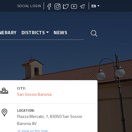
SOCIAL LOGIN
EN
INERARY
DISTRICTS
NEWS
CITY:
San Sossio Baronia
LOCATION:
Piazza Mercato, 7, 83050 San Sossio
Baronia AV
view on the map