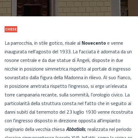
CHIESE
La parrocchia, in stile gotico, risale al
Novecento
e venne
inaugurata nell'agosto del 1933. La facciata è adornata da un
rosone centrale e da due statue di Angeli, disposte in due
nicchie in posizione simmetrica rispetto al portale di ingresso
sovrastato dalla figura della Madonna in rilievo. Al suo fianco,
in posizione arretrata rispetto l'ingresso, si erge un'elevata
torre campanaria recante, sulla sommità, l'orologio civico. La
particolarità della struttura consta nel fatto che in seguito ai
danni subiti dal terremoto del 23 luglio 1930 venne ricostruita
con l'ingresso disposto in direzione opposta all'impianto
originario della vecchia chiesa
Abbatialis
, realizzata nel periodo
classico cinquecentesco (secolo XVI). Infatti, come la vicina ex