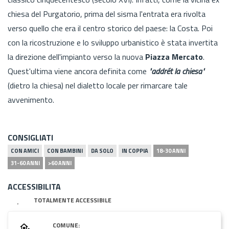
chiesa del Purgatorio, prima del sisma l'entrata era rivolta
verso quello che era il centro storico del paese: la Costa. Poi
con la ricostruzione e lo sviluppo urbanistico è stata invertita
la direzione dell'impianto verso la nuova
Piazza Mercato
.
Quest'ultima viene ancora definita come
"addrét la chiesa"
(dietro la chiesa) nel dialetto locale per rimarcare tale
avvenimento.
CONSIGLIATI
CON AMICI
CON BAMBINI
DA SOLO
IN COPPIA
18-30 ANNI
31-60 ANNI
>60 ANNI
ACCESSIBILITA
TOTALMENTE ACCESSIBILE
COMUNE: