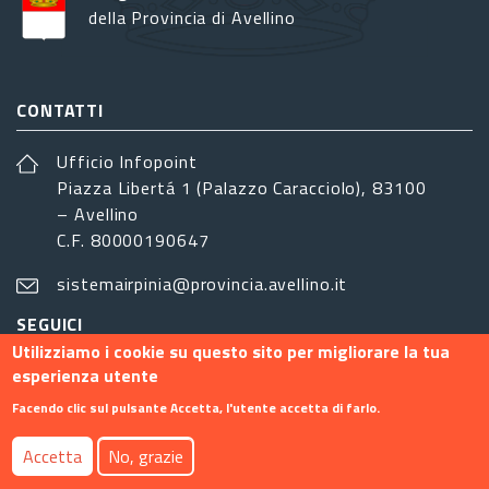
della Provincia di Avellino
CONTATTI
Ufficio Infopoint
Piazza Libertá 1 (Palazzo Caracciolo), 83100
– Avellino
C.F. 80000190647
sistemairpinia@provincia.avellino.it
SEGUICI
Utilizziamo i cookie su questo sito per migliorare la tua
esperienza utente
Facendo clic sul pulsante Accetta, l'utente accetta di farlo.
Footer menu
Accetta
No, grazie
Contatti
Info
Privacy