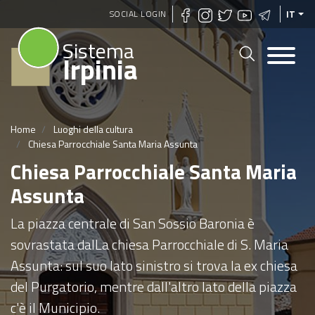
Salta
SOCIAL LOGIN
IT
al
Sistema
contenuto
Irpinia
principale
Home
Luoghi della cultura
Chiesa Parrocchiale Santa Maria Assunta
Chiesa Parrocchiale Santa Maria
Assunta
La piazza centrale di San Sossio Baronia è
sovrastata dalLa chiesa Parrocchiale di S. Maria
Assunta: sul suo lato sinistro si trova la ex chiesa
del Purgatorio, mentre dall'altro lato della piazza
c'è il Municipio.