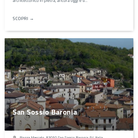
architettonico in pietra, ancora oggi è u...
SCOPRI →
San Sossio Baronia
Piazza Mercato, 83050 San Sossio Baronia AV, Italia