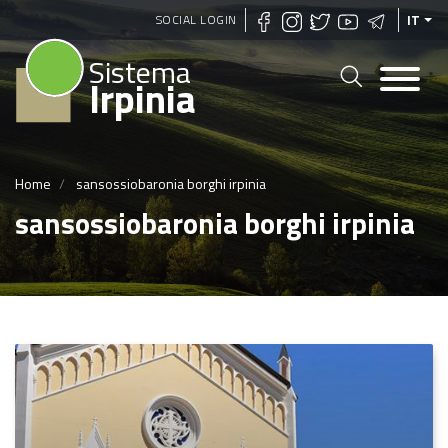
Salta
SOCIAL LOGIN
IT
al
Sistema
contenuto
Irpinia
principale
Home
sansossiobaronia borghi irpinia
sansossiobaronia borghi irpinia