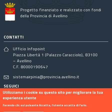
Progetto finanziato e realizzato con fondi
della Provincia di Avellino
CONTATTI
Ufficio Infopoint
Piazza Libertá 1 (Palazzo Caracciolo), 83100
– Avellino
C.F. 80000190647
sistemairpinia@provincia.avellino.it
SEGUICI
Utilizziamo i cookie su questo sito per migliorare la tua
esperienza utente
Facendo clic sul pulsante Accetta, l'utente accetta di farlo.