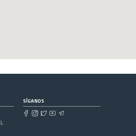
SÍGANOS
),