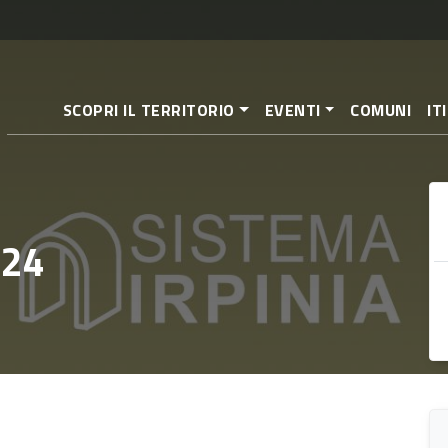
Pasar
al
contenido
principal
SCOPRI IL TERRITORIO
EVENTI
COMUNI
IT
 24