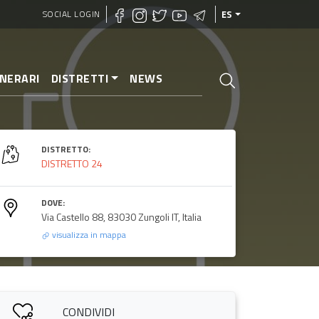
SOCIAL LOGIN
ES
INERARI
DISTRETTI
NEWS
DISTRETTO:
DISTRETTO 24
DOVE:
Via Castello 88, 83030 Zungoli IT, Italia
visualizza in mappa
CONDIVIDI