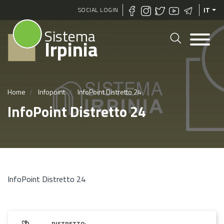
Salta
SOCIAL LOGIN
IT
al
Sistema
contenuto
Irpinia
principale
Home
Infopoint
InfoPoint Distretto 24
InfoPoint Distretto 24
InfoPoint Distretto 24
DISTRETTO: