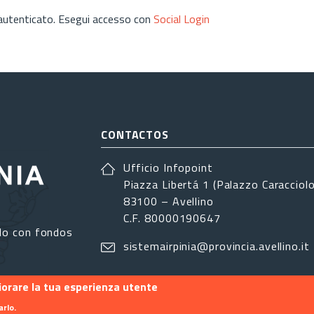
 autenticato. Esegui accesso con
Social Login
CONTACTOS
Ufficio Infopoint
Piazza Libertá 1 (Palazzo Caracciolo
83100 – Avellino
C.F. 80000190647
do con fondos
sistemairpinia@provincia.avellino.it
liorare la tua esperienza utente
arlo.