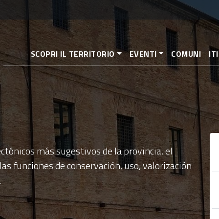
Pasar
al
contenido
principal
SCOPRI IL TERRITORIO
EVENTI
COMUNI
IT
ctónicos más sugestivos de la provincia, el
as funciones de conservación, uso, valorización
.