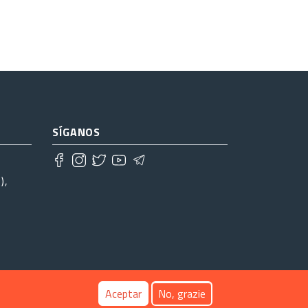
SÍGANOS
),
Aceptar
No, grazie