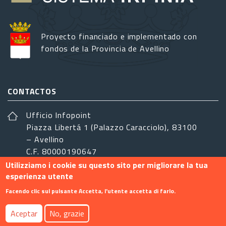
Proyecto financiado e implementado con
fondos de la Provincia de Avellino
CONTACTOS
Ufficio Infopoint
Piazza Libertá 1 (Palazzo Caracciolo), 83100
– Avellino
C.F. 80000190647
Utilizziamo i cookie su questo sito per migliorare la tua
sistemairpinia@provincia.avellino.it
esperienza utente
SÍGANOS
Facendo clic sul pulsante Accetta, l'utente accetta di farlo.
Aceptar
No, grazie