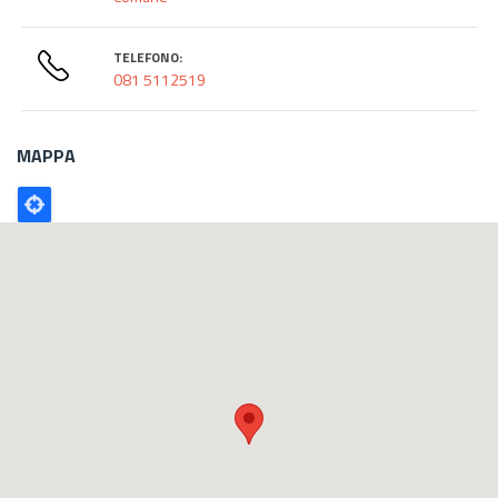
TELEFONO:
081 5112519
MAPPA
Poligono
GEO