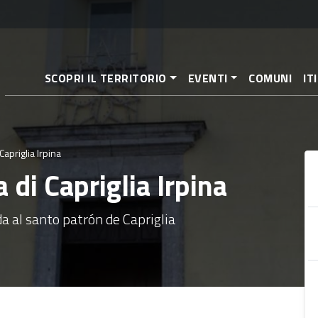
Pasar
al
contenido
principal
SCOPRI IL TERRITORIO
EVENTI
COMUNI
IT
Capriglia Irpina
 di Capriglia Irpina
da al santo patrón de Capriglia