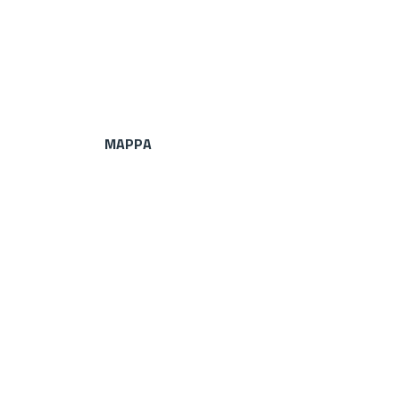
MAPPA
Poligono
GEO