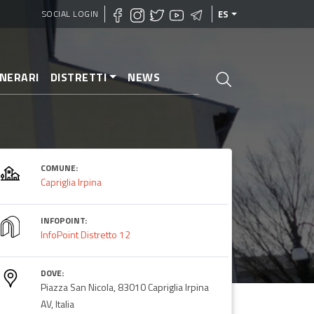
SOCIAL LOGIN
ES
INERARI
DISTRETTI
NEWS
COMUNE:
Capriglia Irpina
INFOPOINT:
InfoPoint Distretto 12
DOVE:
Piazza San Nicola, 83010 Capriglia Irpina
AV, Italia