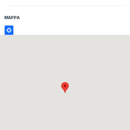
MAPPA
Poligono
GEO