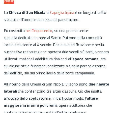
CHIESE
La
Chiesa di
San Nicola
di
Capriglia Irpina
è un luogo di culto
situato nell'omonima piazza del paese irpino.
Fu costruita
nel Cinquecento
, su una preesistente
cappella dedicata sempre al Santo Patrono della comunità
locale e risalente al X secolo. Per la sua edificazione e per la
successiva restaurazione operata due secoli più tardi, vennero
utilizzati materiali addirittura risalenti all'
epoca romana
, tra
cui alcune stele funerarie localizzate sia nella parete esterna
dell'edificio, sia sul primo livello della torre campanaria.
All’interno della Chiesa di San Nicola, vi sono sono
due navate
laterali
che contengono tre altari ciascuna. Ciò che risalta
all'occhio dello spettatore è, in particolar modo, l’
altare
maggiore in marmi policromi
, opera scultorea che
conferisce lustro e preziosità all'edificio religioso.