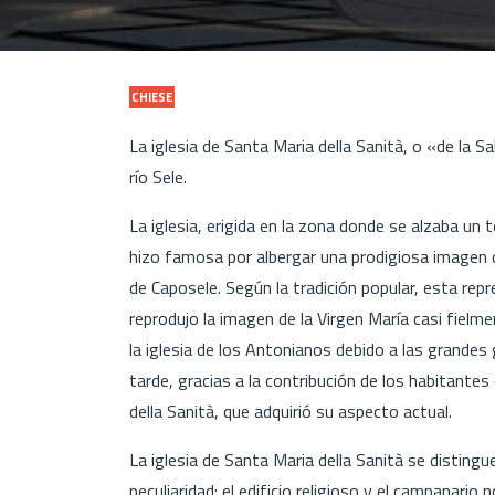
CHIESE
La iglesia de Santa Maria della Sanità, o «de la S
río Sele.
La iglesia, erigida en la zona donde se alzaba un
hizo famosa por albergar una prodigiosa imagen d
de Caposele. Según la tradición popular, esta rep
reprodujo la imagen de la Virgen María casi fielme
la iglesia de los Antonianos debido a las grandes g
tarde, gracias a la contribución de los habitantes
della Sanità, que adquirió su aspecto actual.
La iglesia de Santa Maria della Sanità se disting
peculiaridad: el edificio religioso y el campanari