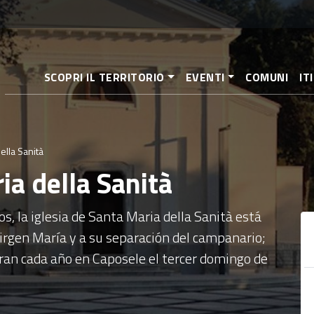
Pasar
al
contenido
principal
SCOPRI IL TERRITORIO
EVENTI
COMUNI
IT
ella Sanità
ia della Sanità
s, la iglesia de Santa Maria della Sanità está
Virgen María y a su separación del campanario;
bran cada año en Caposele el tercer domingo de