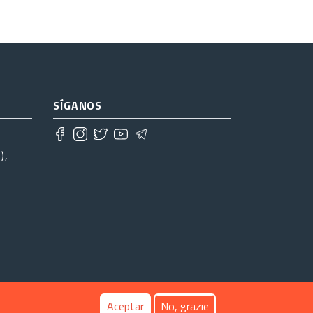
SÍGANOS
),
Aceptar
No, grazie