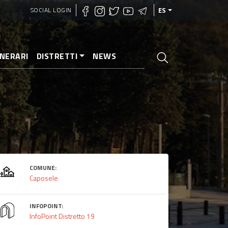
SOCIAL LOGIN
ES
INERARI
DISTRETTI
NEWS
COMUNE:
Caposele
INFOPOINT:
InfoPoint Distretto 19