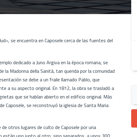
alud», se encuentra en Caposele cerca de las fuentes del
 templo dedicado a Juno Argiva en la época romana, se
e la Madonna della Sanità, tan querida por la comunidad
resentación se debe a un fraile llamado Pablo, que
nte a su aspecto original. En 1812, la obra se trasladó a
rietas que se habían abierto en el edificio original. Más
 de Caposele, se reconstruyó la iglesia de Santa Maria
ue de otros lugares de culto de Caposele por una
o no están uno junto al otro, sino separados, a unos 300