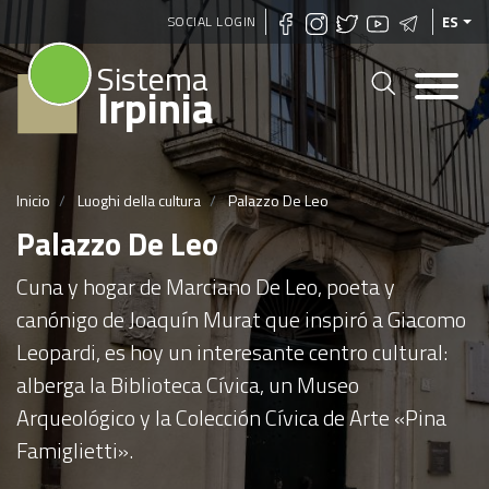
Pasar
SOCIAL LOGIN
ES
al
Sistema
contenido
Irpinia
principal
Inicio
Luoghi della cultura
Palazzo De Leo
Palazzo De Leo
Cuna y hogar de Marciano De Leo, poeta y
canónigo de Joaquín Murat que inspiró a Giacomo
Leopardi, es hoy un interesante centro cultural:
alberga la Biblioteca Cívica, un Museo
Arqueológico y la Colección Cívica de Arte «Pina
Famiglietti».