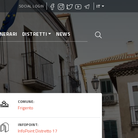
SOCIAL LOGIN
IT
INERARI
DISTRETTI
NEWS
COMUNE:
Frigento
INFOPOINT:
InfoPoint Distretto 17