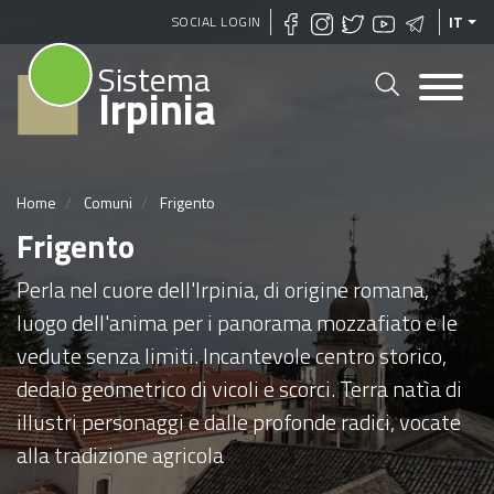
Salta
SOCIAL LOGIN
IT
al
Sistema
contenuto
Irpinia
principale
Home
Comuni
Frigento
Frigento
Perla nel cuore dell'Irpinia, di origine romana,
luogo dell'anima per i panorama mozzafiato e le
vedute senza limiti. Incantevole centro storico,
dedalo geometrico di vicoli e scorci. Terra natìa di
illustri personaggi e dalle profonde radici, vocate
alla tradizione agricola