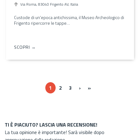
Via Roma, 83040 Frigento AV, Italia
Custode di un'epoca antichissima, il Museo Archeologico di
Frigento ripercorre le tappe…
SCOPRI →
Next ›
Last »
1
2
3
›
»
TI È PIACIUTO? LASCIA UNA RECENSIONE!
La tua opinione è importante! Sarà visibile dopo
approvazione dalla redazione.