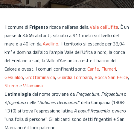
Il comune di
Frigento
ricade nell'area della
Valle dell'Ufita
.
È un
paese
di 3.645 abitanti, situato a 911 metri sul livello del
mare e a 40 km da
Avellino
. Il territorio si estende per 38,04
km² e domina dall'alto l'ampia Valle dell'Ufita a nord, la conca
del Fredane a sud, la Valle d'Ansanto a est e il bacino del
Calore a ovest. I comuni confinanti sono:
Carife
,
Flumeri
,
Gesualdo
,
Grottaminarda
,
Guardia Lombardi
,
Rocca San Felice
,
Sturno
e
Villamaina
.
L'
etimologia
del nome proviene da
Frequentum
,
Friquentum
o
Afrigentum
: nelle “
Rationes Decimarum
” della Campania (1308-
1310) si trova l'espressione latina
A populi frequentia
, ovvero
"una folla di persone". Gli abitanti sono detti frigentini e San
Marciano è il loro patrono.