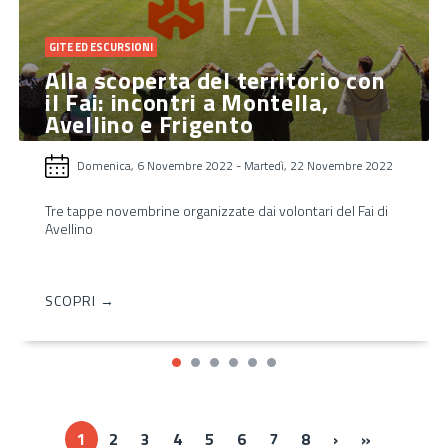
GITE ED ESCURSIONI
Alla scoperta del territorio con
il Fai: incontri a Montella,
Avellino e Frigento
Domenica, 6 Novembre 2022
-
Martedì, 22 Novembre 2022
Tre tappe novembrine organizzate dai volontari del Fai di
Avellino
SCOPRI →
Next ›
Last »
1
2
3
4
5
6
7
8
›
»