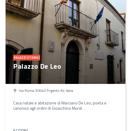
PALAZZI STORICI
Palazzo De Leo
Via Roma, 83040 Frigento AV, Italia
Casa natale e abitazione di Marciano De Leo, poeta e
canonico agli ordini di Gioacchino Murat…
SCOPRI →