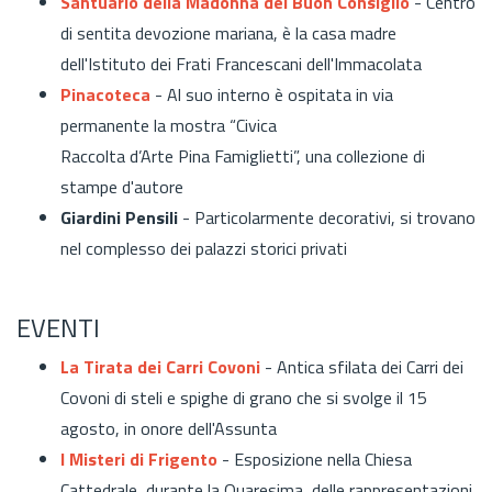
Santuario della Madonna del Buon Consiglio
- Centro
di
sentita devozione mariana, è la casa madre
dell'Istituto dei Frati Francescani dell'Immacolata
Pinacoteca
- Al suo interno è ospitata in via
permanente la mostra “Civica
Raccolta d’Arte Pina Famiglietti”, una collezione di
stampe d'autore
Giardini Pensili
-
Particolarmente decorativi, si trovano
nel complesso dei palazzi storici privati
EVENTI
La Tirata dei Carri Covoni
- A
ntica
sfilata
dei
Carri
dei
Covoni
di steli e spighe di grano che si svolge il 15
agosto, in onore dell'Assunta
I Misteri di Frigento
- Esposizione nella Chiesa
Cattedrale, durante la Quaresima, delle rappresentazioni