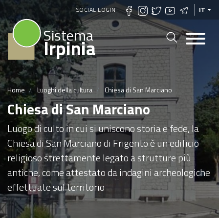
Salta
SOCIAL LOGIN
IT
al
Sistema
contenuto
Irpinia
principale
Home
Luoghi della cultura
Chiesa di San Marciano
Chiesa di San Marciano
Luogo di culto in cui si uniscono storia e fede, la
Chiesa di San Marciano di Frigento è un edificio
religioso strettamente legato a strutture più
antiche, come attestato da indagini archeologiche
effettuate sul territorio