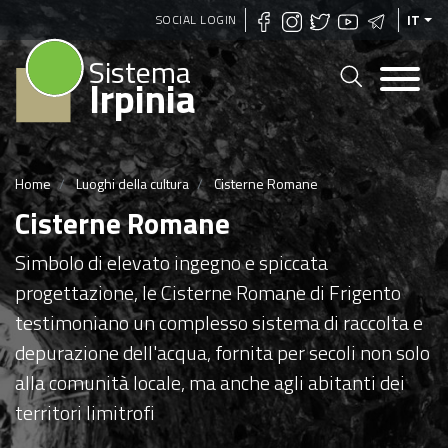
Salta
SOCIAL LOGIN
IT
al
Sistema
contenuto
Irpinia
principale
Home
Luoghi della cultura
Cisterne Romane
Cisterne Romane
Simbolo di elevato ingegno e spiccata
progettazione, le Cisterne Romane di Frigento
testimoniano un complesso sistema di raccolta e
depurazione dell'acqua, fornita per secoli non solo
alla comunità locale, ma anche agli abitanti dei
territori limitrofi