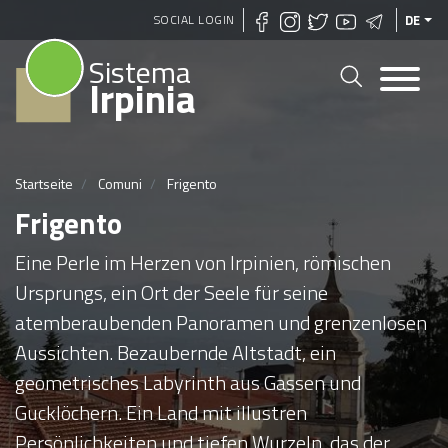
Direkt
SOCIAL LOGIN
DE
zum
Sistema
Inhalt
Irpinia
Startseite
Comuni
Frigento
Frigento
Eine Perle im Herzen von Irpinien, römischen
Ursprungs, ein Ort der Seele für seine
atemberaubenden Panoramen und grenzenlosen
Aussichten. Bezaubernde Altstadt, ein
geometrisches Labyrinth aus Gassen und
Gucklöchern. Ein Land mit illustren
Persönlichkeiten und tiefen Wurzeln, das der