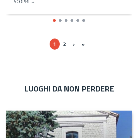
SCOPRI →
Next ›
Last »
1
2
›
»
LUOGHI DA NON PERDERE