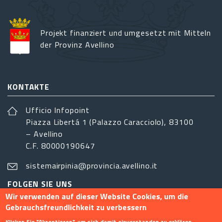
Projekt finanziert und umgesetzt mit Mitteln
der Provinz Avellino
KONTAKTE
Ufficio Infopoint
Piazza Libertá 1 (Palazzo Caracciolo), 83100
– Avellino
C.F. 80000190647
sistemairpinia@provincia.avellino.it
FOLGEN SIE UNS
Wir verwenden auf dieser Website Cookies, um die
Gebrauchsfreundlichkeit zu verbessern
Klicken Sie "Akzeptieren", um sich damit einverstanden zu erklären.