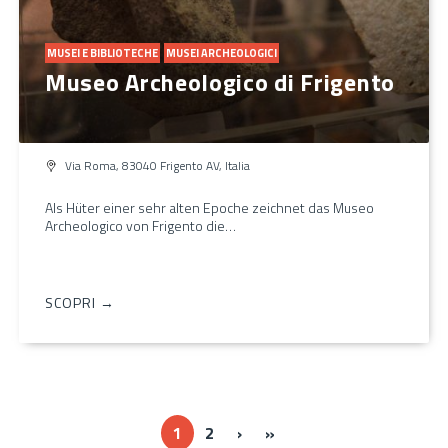
MUSEI E BIBLIOTECHE
MUSEI ARCHEOLOGICI
Museo Archeologico di Frigento
Via Roma, 83040 Frigento AV, Italia
Als Hüter einer sehr alten Epoche zeichnet das Museo
Archeologico von Frigento die…
SCOPRI →
Next ›
Last »
1
2
›
»