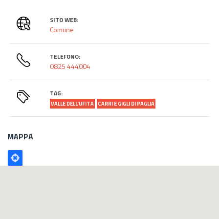
SITO WEB:
Comune
TELEFONO:
0825 444004
TAG:
VALLE DELL'UFITA
CARRI E GIGLI DI PAGLIA
MAPPA
Poligono
GEO