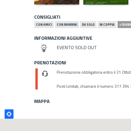
CONSIGLIATI
CON AMICI
CON BAMBINI
DA SOLO
IN COPPIA
<18 AN
INFORMAZIONI AGGIUNTIVE
EVENTO SOLD OUT
PRENOTAZIONI
Prenotazione obbligatoria entro il 21 Ot
Posti Limitati, chiamare il numero 377 394
MAPPA
Poligono
GEO