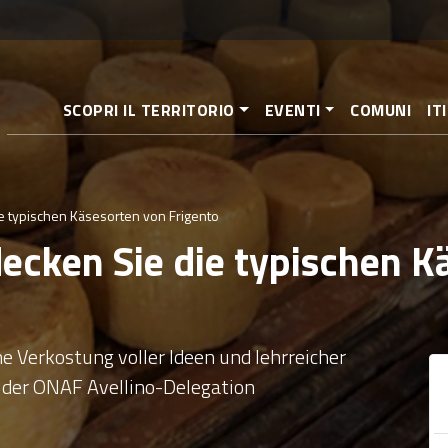
Direkt
zum
Inhalt
SCOPRI IL TERRITORIO
EVENTI
COMUNI
IT
ie typischen Käsesorten von Frigento
decken Sie die typischen 
e Verkostung voller Ideen und lehrreicher
 der ONAF Avellino-Delegation