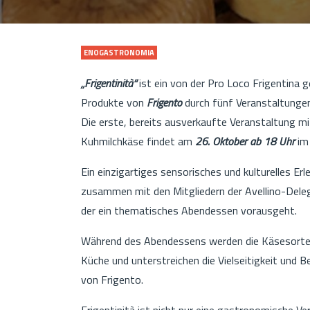
ENOGASTRONOMIA
„Frigentinità“
ist ein von der Pro Loco Frigentina g
Produkte von
Frigento
durch fünf Veranstaltungen
Die erste, bereits ausverkaufte Veranstaltung m
Kuhmilchkäse findet am
26. Oktober ab 18 Uhr
im
Ein einzigartiges sensorisches und kulturelles Erle
zusammen mit den Mitgliedern der Avellino-Dele
der ein thematisches Abendessen vorausgeht.
Während des Abendessens werden die Käsesorten
Küche und unterstreichen die Vielseitigkeit und B
von Frigento.
Frigentinità ist nicht nur eine gastronomische V