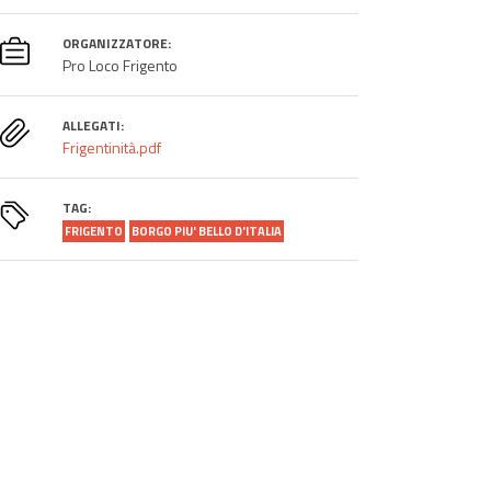
ORGANIZZATORE:
Pro Loco Frigento
ALLEGATI:
Frigentinità.pdf
TAG:
FRIGENTO
BORGO PIU' BELLO D'ITALIA