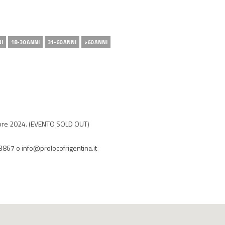
NI
18-30 ANNI
31-60 ANNI
>60 ANNI
tobre 2024. (EVENTO SOLD OUT)
 3867 o info@prolocofrigentina.it