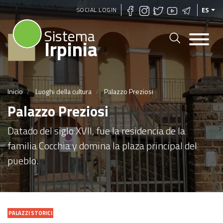
Pasar
SOCIAL LOGIN
ES
al
Sistema
contenido
Irpinia
principal
Inicio
Luoghi della cultura
Palazzo Preziosi
Palazzo Preziosi
Datado del siglo XVII, fue la residencia de la
familia Cocchia y domina la plaza principal del
pueblo.
PALAZZI STORICI