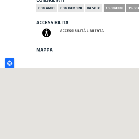
CON AMICI
CON BAMBINI
DA SOLO
18-30 ANNI
31-60 
ACCESSIBILITA
ACCESSIBILITÀ LIMITATA
MAPPA
Poligono
GEO