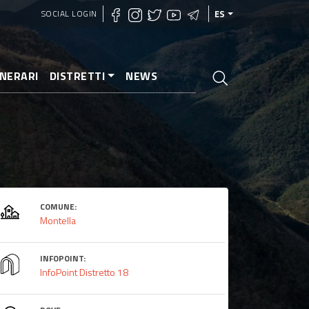
SOCIAL LOGIN
ES
INERARI
DISTRETTI
NEWS
COMUNE:
Montella
INFOPOINT:
InfoPoint Distretto 18