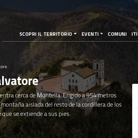
Pasar
al
contenido
principal
SCOPRI IL TERRITORIO
EVENTI
COMUNI
IT
tore
alvatore
entra cerca de Montella. Erigido a 954 metros
 montaña aislada del resto de la cordillera de los
 que se extiende a sus pies.