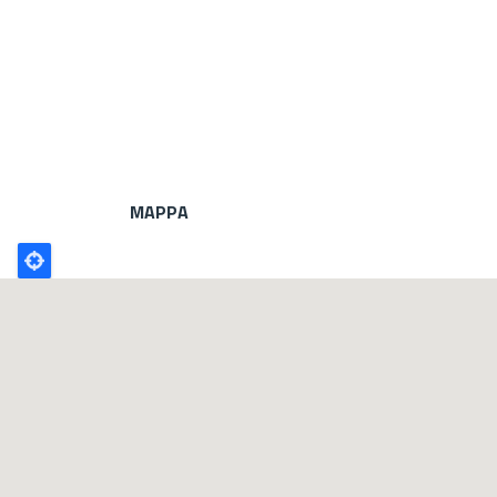
MAPPA
Poligono
GEO