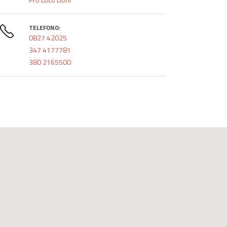
TELEFONO:
0827 42025
347 4177781
380 2165500