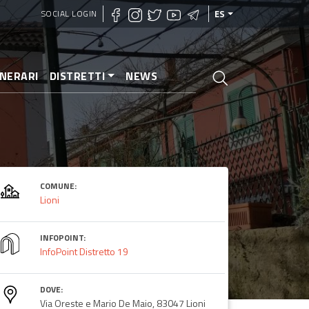
SOCIAL LOGIN
ES
INERARI
DISTRETTI
NEWS
COMUNE:
Lioni
INFOPOINT:
InfoPoint Distretto 19
DOVE:
Via Oreste e Mario De Maio, 83047 Lioni