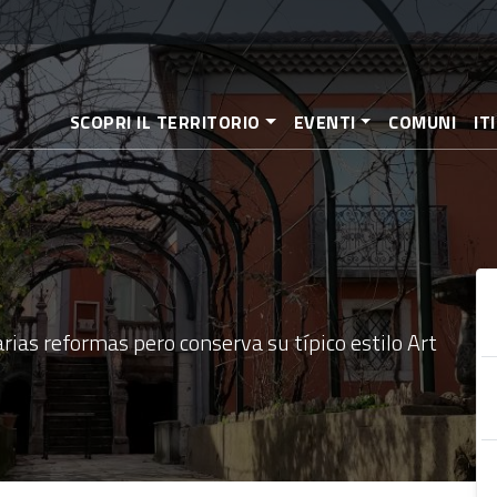
Pasar
al
contenido
principal
SCOPRI IL TERRITORIO
EVENTI
COMUNI
IT
arias reformas pero conserva su típico estilo Art