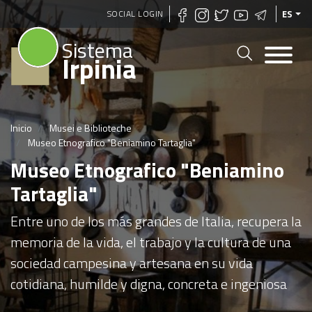
Pasar
SOCIAL LOGIN
ES
al
Sistema
contenido
Irpinia
principal
Inicio
Musei e Biblioteche
Museo Etnografico "Beniamino Tartaglia"
Museo Etnografico "Beniamino
Tartaglia"
Entre uno de los más grandes de Italia, recupera la
memoria de la vida, el trabajo y la cultura de una
sociedad campesina y artesana en su vida
cotidiana, humilde y digna, concreta e ingeniosa